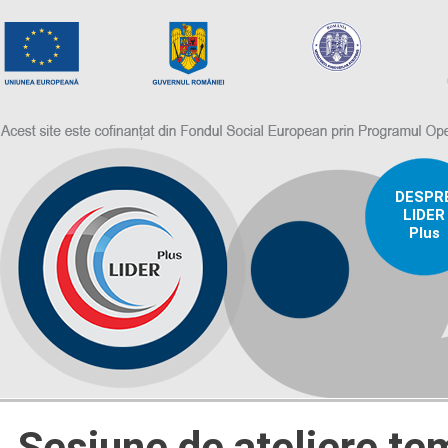
DESPR
LIDER
Plus
Sesiune de ateliere te